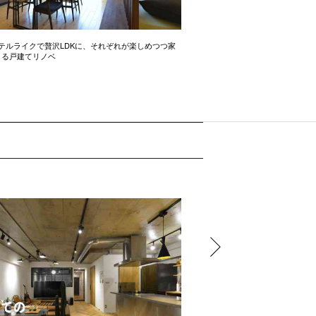
テルライクで贅沢LDKに、それぞれが楽しめつつ家
開放感たっぷりの間取り術 2LD
きる戸建てリノベ