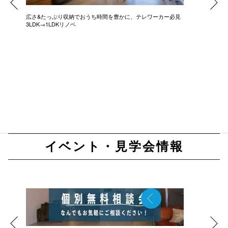
広さ&たっぷり収納でおうち時間を豊かに、テレワーカー必見
モデルは
3LDK→1LDKリノベ
にこだわっ
イベント・見学会情報