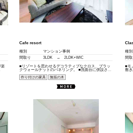
Cafe resort
Cla
種別
マンション事例
種別
間取り
3LDK → 2LDK+WIC
間取
が楽
■リゾートを思わせるデコラティブなクロス、ブラッ
■モ
.
クウォールナットのパネリング。 ■洗面台に併設さ...
敷き
作り付けの家具
無垢の木