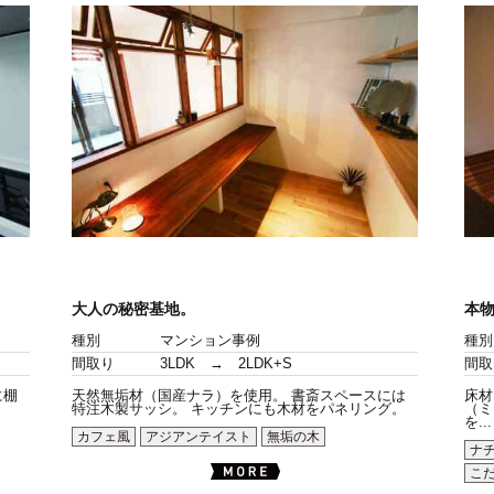
大人の秘密基地。
本
種別
マンション事例
種別
間取り
3LDK → 2LDK+S
間取
に棚
天然無垢材（国産ナラ）を使用。 書斎スペースには
床材
特注木製サッシ。 キッチンにも木材をパネリング。
（ミ
を...
カフェ風
アジアンテイスト
無垢の木
ナ
こ