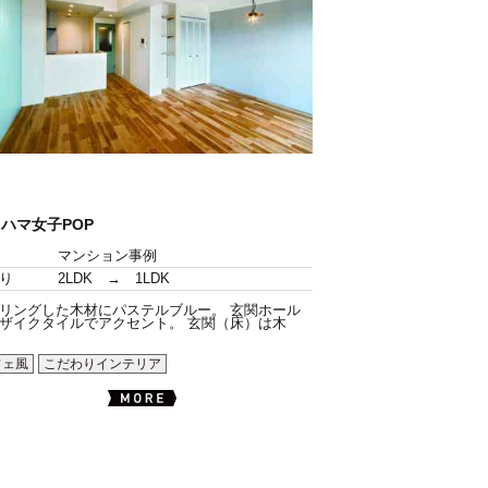
ハマ女子POP
マンション事例
り
2LDK → 1LDK
リングした木材にパステルブルー。 玄関ホール
ザイクタイルでアクセント。 玄関（床）は木
フェ風
こだわりインテリア