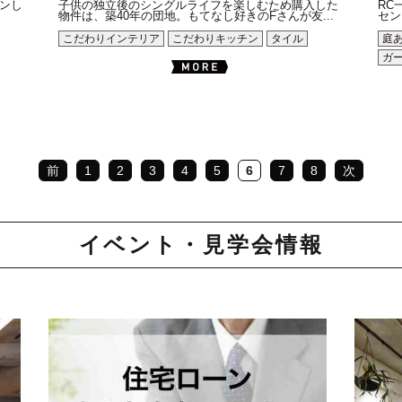
ンし
子供の独立後のシングルライフを楽しむため購入した
RC
物件は、築40年の団地。もてなし好きのFさんが友...
セン
こだわりインテリア
こだわりキッチン
タイル
庭
ガ
前
1
2
3
4
5
6
7
8
次
イベント・見学会情報