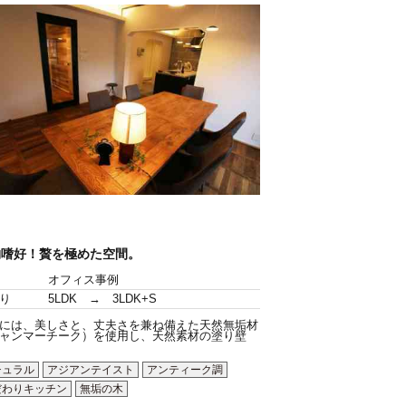
物嗜好！贅を極めた空間。
オフィス事例
り
5LDK → 3LDK+S
には、美しさと、丈夫さを兼ね備えた天然無垢材
ャンマーチーク）を使用し、天然素材の塗り壁
チュラル
アジアンテイスト
アンティーク調
だわりキッチン
無垢の木