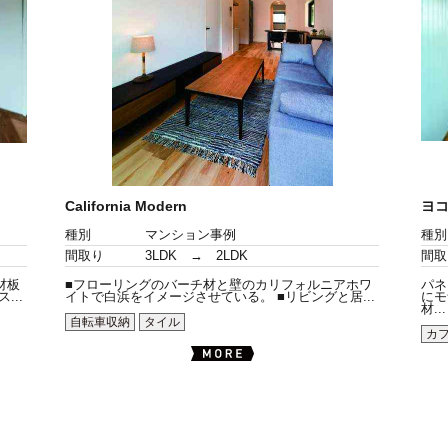
California Modern
ヨコ
種別
マンション事例
種別
間取り
3LDK → 2LDK
間取
材板
■フローリングのバーチ材と壁のカリフォルニアホワ
パネ
..
イトで白浜をイメージさせている。 ■リビングと居...
にモ
材...
自転車収納
タイル
カ