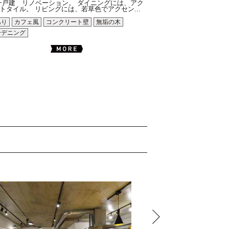
一戸建 リノベーション。 ダイニングには、アク
トタイル。 リビングには、若草色でアクセン...
あり
カフェ風
コンクリート壁
無垢の木
ーデニング