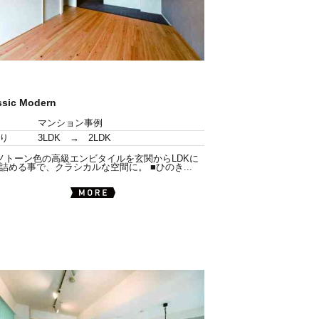
ssic Modern
マンション事例
り
3LDK → 2LDK
ノトーン色の高級エンビタイルを玄関からLDKに
詰める事で、クラシカルな空間に。 ■ひのき...