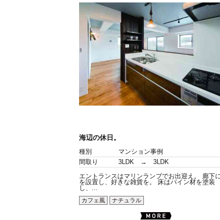
海辺の休日。
種別
マンション事例
間取り
3LDK → 3LDK
エントランスはマリンランプでお出迎え。 廊下
を設置し、好きな雑貨を。 床はパイン材を塗装
し、...
カフェ風
ナチュラル