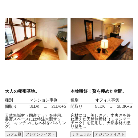
大人の秘密基地。
本物嗜好！贅を極めた空間。
種別
マンション事例
種別
オフィス事例
間取り
3LDK → 2LDK+S
間取り
5LDK → 3LDK+S
天然無垢材（国産ナラ）を使用。
床材には、美しさと、丈夫さを兼
書斎スペースには特注木製サッ
ね備えた天然無垢材（ミャンマー
シ。 キッチンにも木材をパネリン
チーク）を使用し、天然素材の塗
グ。
り壁を...
カフェ風
アジアンテイスト
ナチュラル
アジアンテイスト