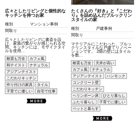
広々としたリビングと個性的な
たくさんの『好き』と『こだわ
キッチンを持つお家
り』を詰め込んだブルックリン
スタイルの家
種別
マンション事例
種別
戸建事例
間取り
間取り
広々としたリビングに書斎を設
け、家族の繋がりが感じられる空
マテリアルにこだわった、ブルッ
間。キッチンには、モザイクタイ
クリンスタイルな戸建てリノベー
ルを使用...
ションです。 2階の壁にはタイル
を数...
耐震も万全
カフェ風
耐震も万全
天井が高い
和テイスト
ナチュラル
カフェ風
ナチュラル
アジアンテイスト
アジアンテイスト
ハンモック
こだわりキッチン
コンクリート壁
作り付けの家具
タイル
こだわりキッチン
子育てに優しい
自宅で仕事
ヘリンボーン床
ひとり暮らし
ふたり暮らし
子育てに優しい
ペットと暮らす