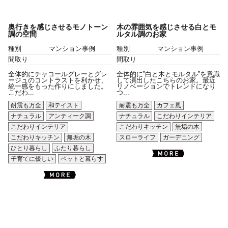
奥行きを感じさせるモノトーン
木の雰囲気を感じさせる白とモ
調の空間
ルタル調のお家
種別
マンション事例
種別
マンション事例
間取り
間取り
全体的にチャコールグレーとグレ
全体的に”白と木とモルタル”を意識
ージュのコントラストを利かせ、
して演出したこちらのお家。最近
統一感をもった作りにしました。
リノベーションでトレンドになり
こだわ...
つ...
耐震も万全
和テイスト
耐震も万全
カフェ風
ナチュラル
アンティーク調
ナチュラル
こだわりインテリア
こだわりインテリア
こだわりキッチン
無垢の木
こだわりキッチン
無垢の木
スローライフ
ガーデニング
ひとり暮らし
ふたり暮らし
子育てに優しい
ペットと暮らす