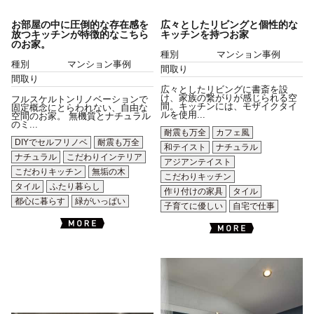
お部屋の中に圧倒的な存在感を
広々としたリビングと個性的な
放つキッチンが特徴的なこちら
キッチンを持つお家
のお家。
種別
マンション事例
種別
マンション事例
間取り
間取り
広々としたリビングに書斎を設
け、家族の繋がりが感じられる空
フルスケルトンリノベーションで
間。キッチンには、モザイクタイ
固定概念にとらわれない、自由な
ルを使用...
空間のお家。 無機質とナチュラル
のミ...
耐震も万全
カフェ風
DIYでセルフリノベ
耐震も万全
和テイスト
ナチュラル
ナチュラル
こだわりインテリア
アジアンテイスト
こだわりキッチン
無垢の木
こだわりキッチン
タイル
ふたり暮らし
作り付けの家具
タイル
都心に暮らす
緑がいっぱい
子育てに優しい
自宅で仕事