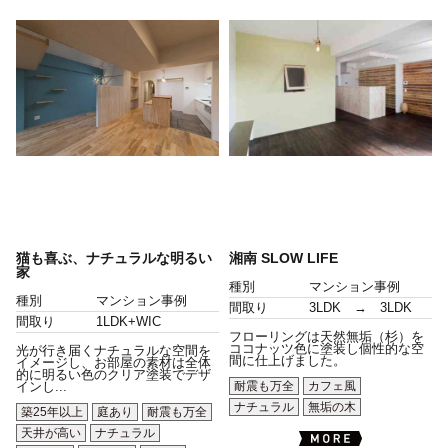
猫も喜ぶ、ナチュラルな明るい
湘南 SLOW LIFE
家
種別
マンション事例
種別
マンション事例
間取り
3LDK → 3LDK
間取り
1LDK+WIC
フローリングは天然無垢（杉）を
ココナッツ色に塗装し個性的な空
光が行き届くナチュラルな空間を
間に仕上げました。
イメージし、お部屋の素材は全体
的に明るい色のクリア塗装でデザ
耐震も万全
カフェ風
インし...
ナチュラル
無垢の木
築25年以上
庭あり
耐震も万全
天井が高い
ナチュラル