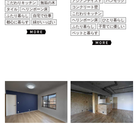
アジアンテイスト
ハンモック
こだわりキッチン
無垢の木
コンクリート壁
タイル
ヘリンボーン床
こだわりキッチン
ふたり暮らし
自宅で仕事
ヘリンボーン床
ひとり暮らし
都心に暮らす
緑がいっぱい
ふたり暮らし
子育てに優しい
ペットと暮らす