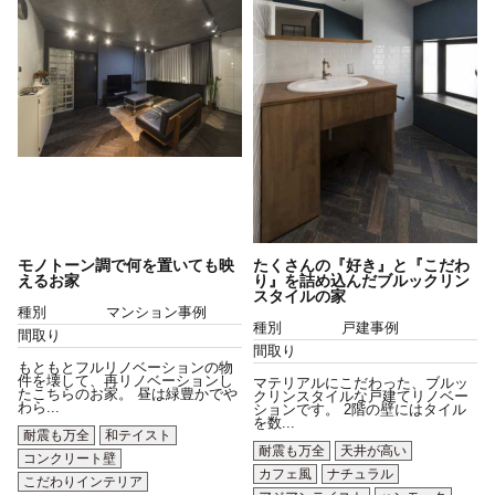
モノトーン調で何を置いても映
たくさんの『好き』と『こだわ
えるお家
り』を詰め込んだブルックリン
スタイルの家
種別
マンション事例
種別
戸建事例
間取り
間取り
もともとフルリノベーションの物
件を壊して、再リノベーションし
マテリアルにこだわった、ブルッ
たこちらのお家。 昼は緑豊かでや
クリンスタイルな戸建てリノベー
わら...
ションです。 2階の壁にはタイル
を数...
耐震も万全
和テイスト
耐震も万全
天井が高い
コンクリート壁
カフェ風
ナチュラル
こだわりインテリア