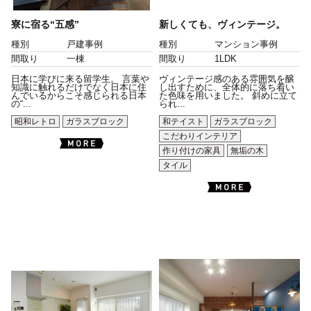
寮に宿る“五感”
新しくても、ヴィンテージ。
種別
戸建事例
種別
マンション事例
間取り
一棟
間取り
1LDK
日本に学びに来る留学生。 言葉や
ヴィンテージ感のある雰囲気を醸
知識に触れるだけでなく日本に住
し出すために、全体的に落ち着い
んでいるからこそ感じられる日本
た色味を用いました。 斜めに立て
の“...
られ...
昭和レトロ
ガラスブロック
和テイスト
ガラスブロック
こだわりインテリア
作り付けの家具
無垢の木
タイル