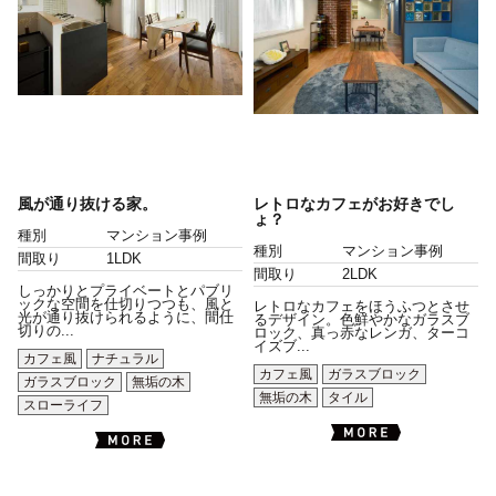
風が通り抜ける家。
レトロなカフェがお好きでし
ょ？
種別
マンション事例
種別
マンション事例
間取り
1LDK
間取り
2LDK
しっかりとプライベートとパブリ
ックな空間を仕切りつつも、風と
レトロなカフェをほうふつとさせ
光が通り抜けられるように、間仕
るデザイン。色鮮やかなガラスブ
切りの...
ロック、真っ赤なレンガ、ターコ
イズブ...
カフェ風
ナチュラル
カフェ風
ガラスブロック
ガラスブロック
無垢の木
無垢の木
タイル
スローライフ