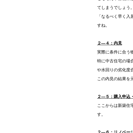
てしまうでしょう
「なるべく早く入
すね。
２―４：内見
実際に条件に合う
特に中古住宅の場
や水回りの劣化度
この内見の結果を
２―５：購入申込
ここからは新築住
す。
２―６：リノベー