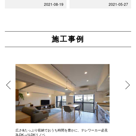
2021-08-19
2021-05-27
施工事例
広さ&たっぷり収納でおうち時間を豊かに、テレワーカー必見
モデルは
3LDK→1LDKリノベ
にこだわっ