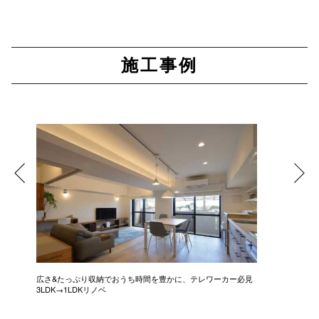
施工事例
広さ&たっぷり収納でおうち時間を豊かに、テレワーカー必見
モデルは
3LDK→1LDKリノベ
にこだわっ